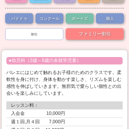
Schedule
パドドゥ
コンクール
ボーイズ
個人
Prize
ファミリー割引
割引
Gallery
Access
Contact
●幼児科（3歳～6歳の未就学児童）
バレエにはじめて触れるお子様のためのクラスです。柔
Instagram
軟性を身に付け、身体を動かす楽しさ、リズムを楽しむ
感性を伸ばしていきます。無邪気で愛らしい個性との出
会いを楽しみにしています。
レッスン料：
入会金 10,000円
週１回,月４回 7,000円