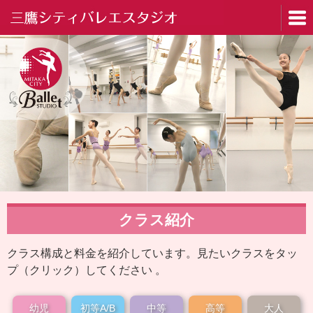
Home
クラス紹介
Studio
クラス構成と料金を紹介しています。見たいクラスをタッ
プ（クリック）してください 。
Profile
幼児
初等A/B
中等
高等
大人
Class