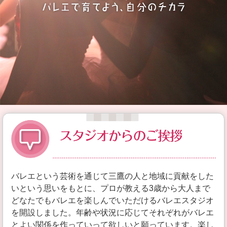
Studio
Profile
Class
バレエという芸術を通じて三鷹の人と地域に貢献をした
Schedule
いという思いをもとに、プロが教える3歳から大人まで
どなたでもバレエを楽しんでいただけるバレエスタジオ
Prize
を開設しました。年齢や状況に応じてそれぞれがバレエ
とよい関係を作っていって欲しいと願っています。楽し