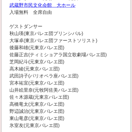
武蔵野市民文化会館 大ホール
入場無料 全席自由
ゲストダンサー
秋山瑛(東京バレエ団プリンシパル)
大塚卓(東京バレエ団ファーストソリスト)
後藤和雄(元東京バレエ団)
佐藤正吉(ティミショアラ国立歌劇場バレエ団)
芝岡紀斗(元東京バレエ団)
高木綾(元東京バレエ団)
武田詩子(パリオペラ座バレエ団)
宮本祐宜(元東京バレエ団)
山井絵里奈(元牧阿佐美バレエ団)
佐々木源蔵(元東京バレエ団)
高橋竜太(元東京バレエ団)
野辺誠治(元東京バレエ団)
東山竜彦(元東京バレエ団)
氷室友(元東京バレエ団)